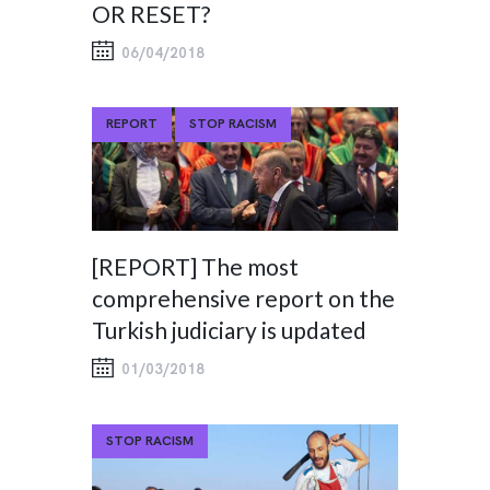
OR RESET?
06/04/2018
REPORT
STOP RACISM
[REPORT] The most
comprehensive report on the
Turkish judiciary is updated
01/03/2018
STOP RACISM