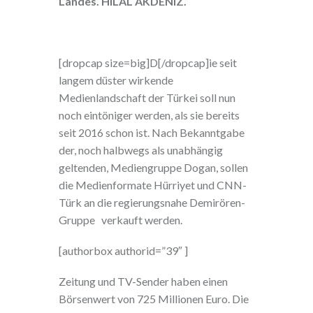
Landes. HILAL AKDENIZ.
[dropcap size=big]D[/dropcap]ie seit
langem düster wirkende
Medienlandschaft der Türkei soll nun
noch eintöniger werden, als sie bereits
seit 2016 schon ist. Nach Bekanntgabe
der, noch halbwegs als unabhängig
geltenden, Mediengruppe Dogan, sollen
die Medienformate Hürriyet und CNN-
Türk an die regierungsnahe Demirören-
Gruppe verkauft werden.
[authorbox authorid=”39″ ]
Zeitung und TV-Sender haben einen
Börsenwert von 725 Millionen Euro. Die