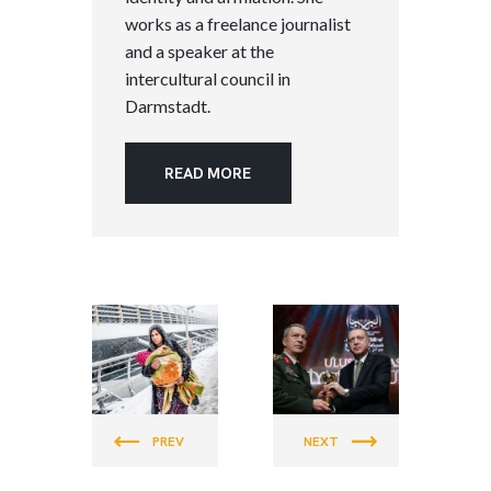
works as a freelance journalist
and a speaker at the
intercultural council in
Darmstadt.
READ MORE
PEACE &
PEACE &
JUSTICE
JUSTICE
PREV
NEXT