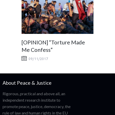
[OPINION] “Torture Made
Me Confess”
09/11/2017
About Peace & Justice
Rigorous, practical and above all, an
independent research institute to
promote peace, justice, democracy, the
rule of law and human rights in the EU